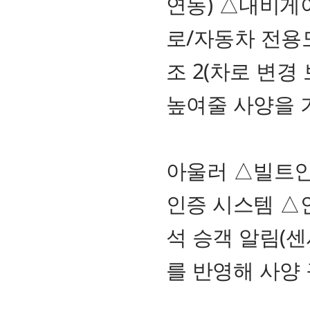
연동) △내비게
로/자동차 전용
조 2(차로 변경
높여줄 사양을 
아울러 △빌트인
인증 시스템 △
석 승객 알림(
를 반영해 사양